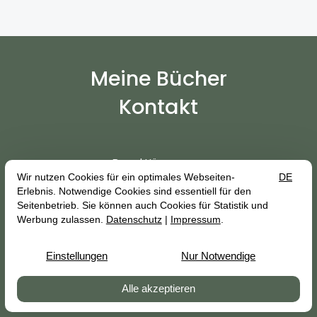
Meine Bücher
Kontakt
Bernd Hünermann
Danzinger Str. 20
50858 Köln
mail@berndhuenermann.de
Vertrag widerrufen
Impressum
Datenschutz
AGB
© 2026 Bernd Hünermann — Site by
prointernet